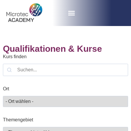
Qualifikationen & Kurse
Kurs finden
Ort
Themengebiet