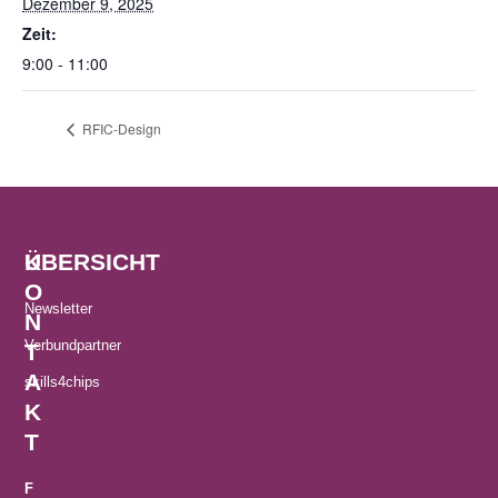
Dezember 9, 2025
Zeit:
9:00 - 11:00
RFIC-Design
K
ÜBERSICHT
O
Newsletter
N
Verbundpartner
T
A
skills4chips
K
T
F