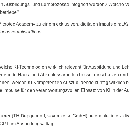
 in Ausbildungs- und Lernprozesse integriert werden? Welche V
betriebe?
Microtec Academy zu einem exklusiven, digitalen Impuls ein:
„KI
ungsverantwortliche“
.
elche KI-Technologien wirklich relevant für Ausbildung und Leh
generierte Haus- und Abschlussarbeiten besser einschätzen un
ennen, welche KI-Kompetenzen Auszubildende künftig wirklich 
re Impulse für den verantwortungsvollen Einsatz von KI in der A
launer
(TH Deggendorf, skyrocket.ai GmbH) beleuchtet interakti
GPT, im Ausbildungsalltag.