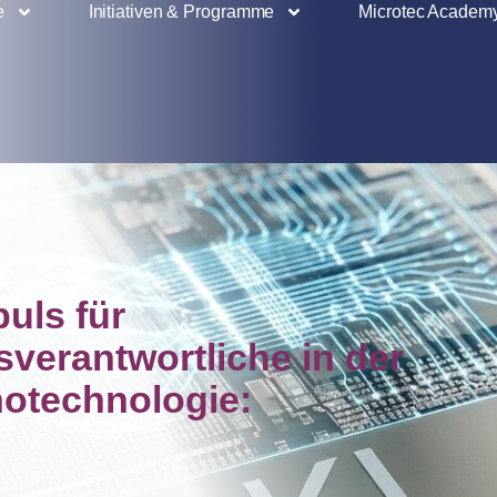
e
Initiativen & Programme
Microtec Academ
puls für
verantwortliche in der
otechnologie: