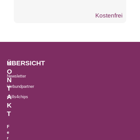
Kostenfrei
K
ÜBERSICHT
O
Newsletter
N
Verbundpartner
T
A
skills4chips
K
T
F
e
r